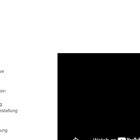
ive
ten
g
estaltung
tung