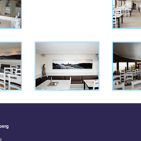
berg
g